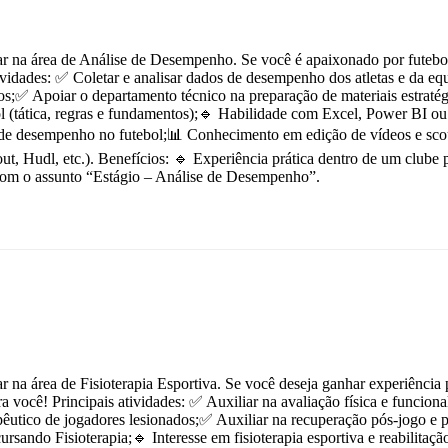
 na área de Análise de Desempenho. Se você é apaixonado por futebol, g
atividades: ✅ Coletar e analisar dados de desempenho dos atletas e da e
ticos;✅ Apoiar o departamento técnico na preparação de materiais estrat
ol (tática, regras e fundamentos);🔹 Habilidade com Excel, Power BI ou
de desempenho no futebol;📊 Conhecimento em edição de vídeos e scout d
ut, Hudl, etc.). Benefícios: 🔹 Experiência prática dentro de um club
o com o assunto “Estágio – Análise de Desempenho”.
na área de Fisioterapia Esportiva. Se você deseja ganhar experiência p
a você! Principais atividades: ✅ Auxiliar na avaliação física e funcion
utico de jogadores lesionados;✅ Auxiliar na recuperação pós-jogo e pós
cursando Fisioterapia;🔹 Interesse em fisioterapia esportiva e reabilita