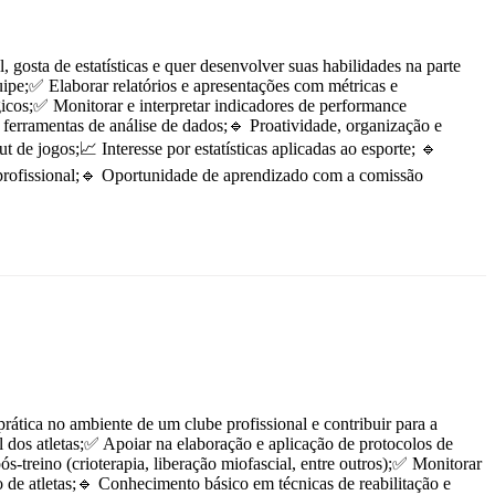
osta de estatísticas e quer desenvolver suas habilidades na parte
quipe;✅ Elaborar relatórios e apresentações com métricas e
égicos;✅ Monitorar e interpretar indicadores de performance
 ferramentas de análise de dados;🔹 Proatividade, organização e
e jogos;📈 Interesse por estatísticas aplicadas ao esporte; 🔹
e profissional;🔹 Oportunidade de aprendizado com a comissão
rática no ambiente de um clube profissional e contribuir para a
al dos atletas;✅ Apoiar na elaboração e aplicação de protocolos de
-treino (crioterapia, liberação miofascial, entre outros);✅ Monitorar
ção de atletas;🔹 Conhecimento básico em técnicas de reabilitação e