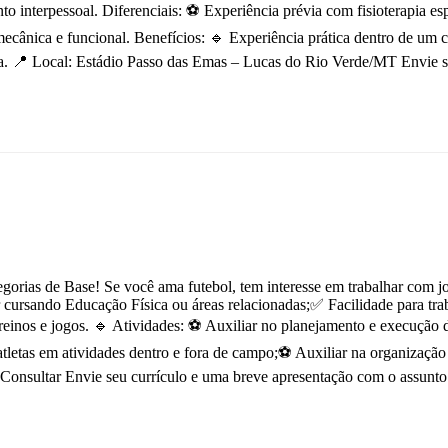
to interpessoal. Diferenciais: ⚽ Experiência prévia com fisioterapia e
ecânica e funcional. Benefícios: 🔹 Experiência prática dentro de um 
área. 📍 Local: Estádio Passo das Emas – Lucas do Rio Verde/MT Envie 
orias de Base! Se você ama futebol, tem interesse em trabalhar com jo
ar cursando Educação Física ou áreas relacionadas;✅ Facilidade para tra
einos e jogos. 🔹 Atividades: ⚽ Auxiliar no planejamento e execução d
tletas em atividades dentro e fora de campo;⚽ Auxiliar na organização 
nsultar Envie seu currículo e uma breve apresentação com o assunto