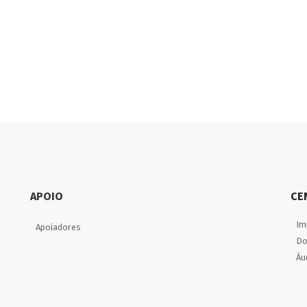
APOIO
CE
Im
Apoiadores
Do
Áu