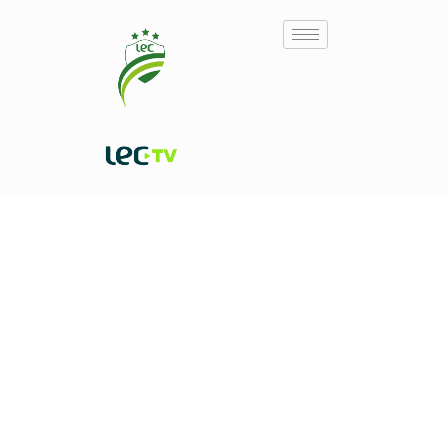
250 RAZÕES PARA
CELEBRAR O CAPITÃO:
INGRESSOS À VENDA PARA
RAUL PRATA FAZ HISTÓRIA
LUVERDENSE X ABC-RN
PELO LUVERDENSE DIANTE
PELAS OITAVAS DE FINAL
DO ABC-RN
DA SÉRIE D
18 de July de 2026
13 de July de 2026