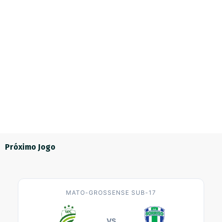
LUVERDENSE FAZ
VENDA DE INGRESSOS
HISTÓRIA, ELIMINA O
PARA LUVERDENSE X
GUAPORÉ E AVANÇA ÀS
GUAPORÉ É LIBERADA,
OITAVAS DE FINAL DA SÉRIE
JOGO ABRE A 3ª FASE DA
D
SÉRIE D
12 de July de 2026
30 de June de 2026
Próximo Jogo